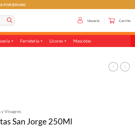
MA POR $50.000
Usuario
Carrito
uería
Ferretería
Licores
Mascotas
s y Vinagres
utas San Jorge 250Ml