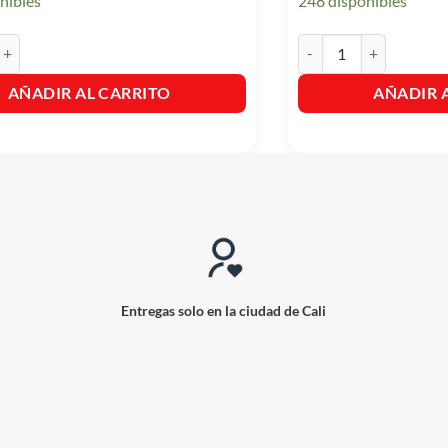
nibles
248 disponibles
tiño Maracuya 20 Sobres X18g c/u Rinde 2 Litros cantidad
Gelatina Frutiño Piña X
AÑADIR AL CARRITO
AÑADIR 
Entregas solo en la ciudad de Cali