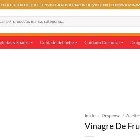
N LA CIUDAD DE CALI | ENVIO GRATIS A PARTIR DE $100.000 | COMPRA MINI
r
ebidas y Snacks
Cuidado del bebe
Cuidado Corporal
Drog
Inicio
/
Despensa
/
Aceite
Vinagre De Fr