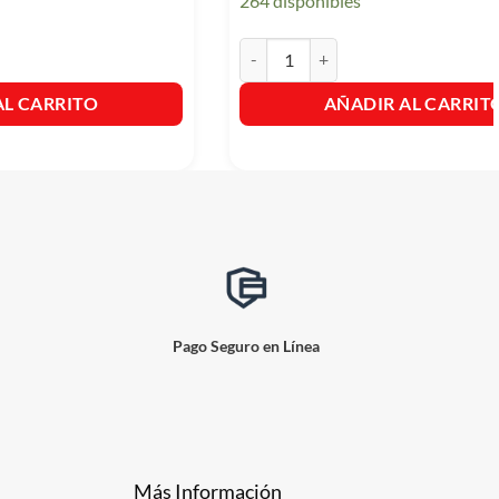
264 disponibles
40gr. cantidad
Gelatina Frutiño Cereza X40gr. canti
AL CARRITO
AÑADIR AL CARRIT
Pago Seguro en Línea
Más Información