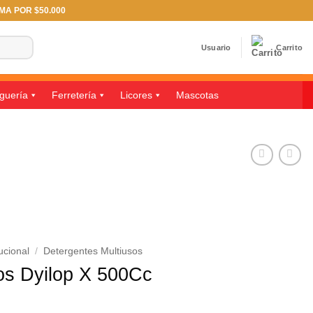
IMA POR $50.000
Usuario
Carrito
guería
Ferretería
Licores
Mascotas
ucional
/
Detergentes Multiusos
sos Dyilop X 500Cc