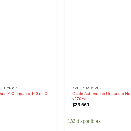
TITUCIONAL
AMBIENTADORES
Glade Automatico Repuesto Ha
has Y Chiripas x 400 cm3
x270ml
$
23.660
133 disponibles
s Y Chiripas x 400 cm3 cantidad