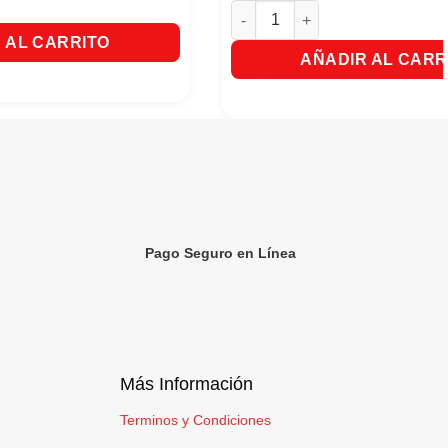
Glade Automatico Repuesto Haw
 AL CARRITO
AÑADIR AL CARR
Pago Seguro en Línea
Más Información
Terminos y Condiciones