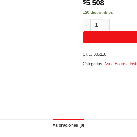
5.508
$
120 disponibles
Varsol Multiusos Dyilop 
SKU:
385118
Categorías:
Aseo Hogar e Insti
Valoraciones (0)