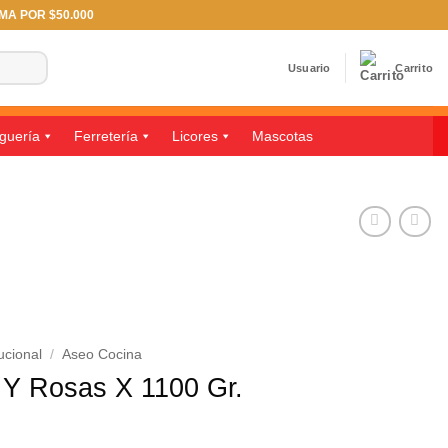
IMA POR $50.000
Usuario
Carrito
guería
Ferretería
Licores
Mascotas
ucional
/
Aseo Cocina
 Y Rosas X 1100 Gr.