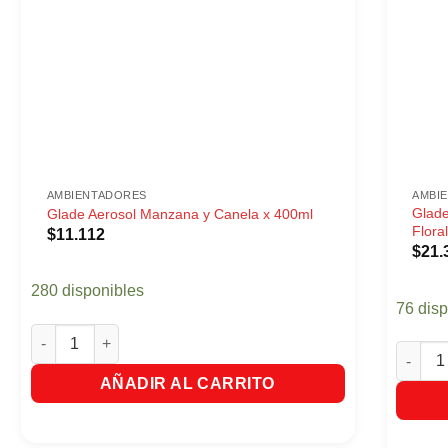
AMBIENTADORES
AMBI
Glade
Glade Aerosol Manzana y Canela x 400ml
Flora
$
11.112
$
21.
280 disponibles
76 dis
Glade Aerosol Manzana y Canela x 400ml cantidad
Glade R
AÑADIR AL CARRITO