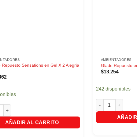
ENTADORES
AMBIENTADORES
 Repuesto Sensations en Gel X 2 Alegria
Glade Repuesto en
l
$
13.254
362
242 disponibles
ponibles
Glade Repuesto en 
epuesto Sensations en Gel X 2 Alegria Floral cantidad
AÑADIR
AÑADIR AL CARRITO