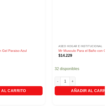
ASEO HOGAR E INSTITUCIONAL
 Gel Paraiso Azul
Mr Musculo Para el Baño con G
$
14.229
32 disponibles
Gel Paraiso Azul cantidad
Mr Musculo Para el Baño con Ga
 AL CARRITO
AÑADIR AL CARR