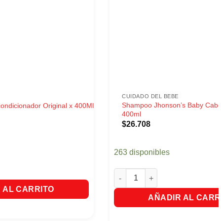
CUIDADO DEL BEBE
Shampoo Jhonson’s Baby Cabe
ondicionador Original x 400Ml
400ml
$
26.708
263 disponibles
ndicionador Original x 400Ml cantidad
Shampoo Jhonson's Baby Cabel
 AL CARRITO
AÑADIR AL CARR