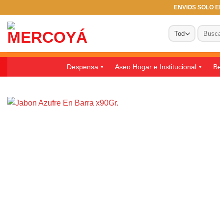
Saltar
ENVIOS SOLO EN
al
Buscar
contenido
por:
Despensa
Aseo Hogar e Institucional
Be