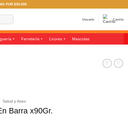
IMA POR $50.000
Usuario
Carrito
guería
Ferretería
Licores
Mascotas
/
Salud y Aseo
En Barra x90Gr.