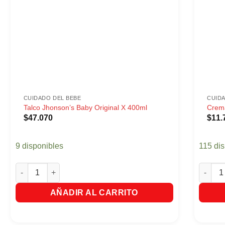
CUIDADO DEL BEBE
CUID
Talco Jhonson’s Baby Original X 400ml
Crem
$
47.070
$
11.
9 disponibles
115 di
Talco Jhonson's Baby Original X 400ml cantidad
Crema 
AÑADIR AL CARRITO