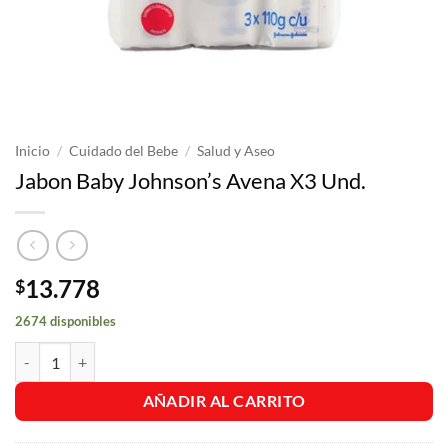
Inicio
/
Cuidado del Bebe
/
Salud y Aseo
Jabon Baby Johnson’s Avena X3 Und.
13.778
$
2674 disponibles
Jabon Baby Johnson's Avena X3 Und. cantidad
AÑADIR AL CARRITO