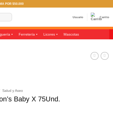
IMA POR $50.000
Usuario
Carrito
guería
Ferretería
Licores
Mascotas
/
Salud y Aseo
on’s Baby X 75Und.