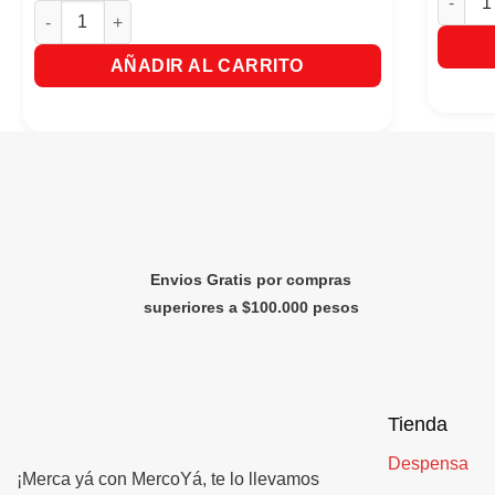
Jhonson's Baby Spray Fuerza Y Vitamina x 200Ml. cantidad
AÑADIR AL CARRITO
Envios Gratis por compras
superiores a $100.000 pesos
Tienda
Despensa
¡Merca yá con MercoYá, te lo llevamos