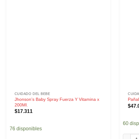
CUIDADO DEL BEBE
CUID
Jhonson’s Baby Spray Fuerza Y Vitamina x
Pañal
200Ml.
$
47.
$
17.311
60 dis
76 disponibles
Pañal B