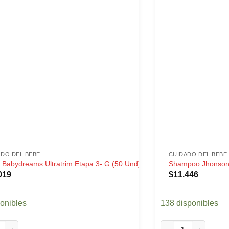
ADO DEL BEBE
CUIDADO DEL BEBE
 Babydreams Ultratrim Etapa 3- G (50 Und)
Shampoo Jhonson’
019
$
11.446
ponibles
138 disponibles
abydreams Ultratrim Etapa 3- G (50 Und) cantidad
Shampoo Jhonson's