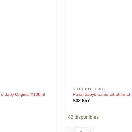
CUIDADO DEL BEBE
s Baby Original X100ml
Pañal Babydreams Ultratrim Et
$
42.857
42 disponibles
 Baby Original X100ml cantidad
Pañal Babydreams Ultratrim Eta