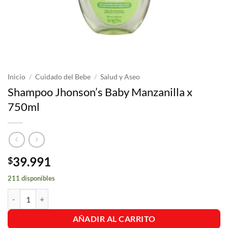
Inicio
/
Cuidado del Bebe
/
Salud y Aseo
Shampoo Jhonson’s Baby Manzanilla x
750ml
39.991
$
211 disponibles
Shampoo Jhonson's Baby Manzanilla x 750ml cantidad
AÑADIR AL CARRITO