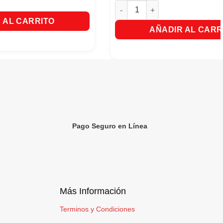
Glade Aceite Con Aparato y 1 R
 AL CARRITO
AÑADIR AL CARR
Pago Seguro en Línea
Más Información
Terminos y Condiciones