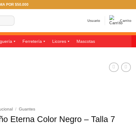
IMA POR $50.000
Usuario
Carrito
guería
Ferretería
Licores
Mascotas
ucional
/
Guantes
o Eterna Color Negro – Talla 7