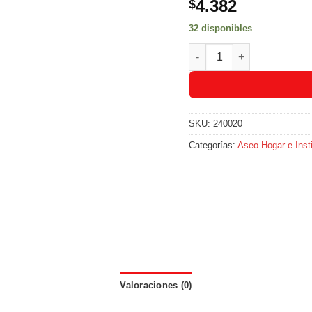
4.382
$
32 disponibles
Guante De Baño Eterna Col
SKU:
240020
Categorías:
Aseo Hogar e Insti
Valoraciones (0)