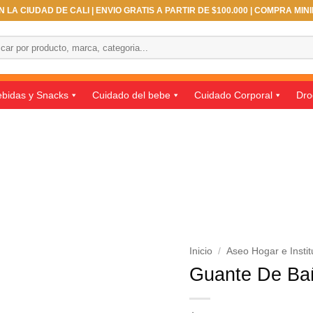
 LA CIUDAD DE CALI | ENVIO GRATIS A PARTIR DE $100.000 | COMPRA MIN
ar
bidas y Snacks
Cuidado del bebe
Cuidado Corporal
Dro
Inicio
/
Aseo Hogar e Instit
Guante De Bañ