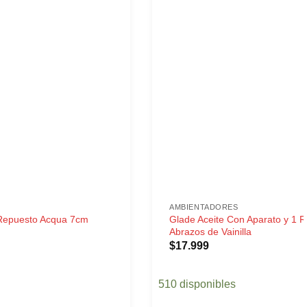
AMBIENTADORES
Glade Aceite Con Aparato y 1 
 Repuesto Acqua 7cm
Abrazos de Vainilla
$
17.999
510 disponibles
epuesto Acqua 7cm cantidad