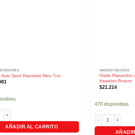
ENTADORES
AMBIENTADORES
Glade Repuestos x
 Auto Sport Repuesto Nitro 7cm
Hawaiian Breeze
081
$
21.214
ponibles
470 disponibles
uto Sport Repuesto Nitro 7cm cantidad
Glade Repuestos x 2
AÑADIR AL CARRITO
AÑADIR