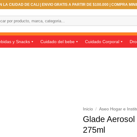
 LA CIUDAD DE CALI | ENVIO GRATIS A PARTIR DE $100.000 | COMPRA MIN
ar
bidas y Snacks
Cuidado del bebe
Cuidado Corporal
Dro
Inicio
/
Aseo Hogar e Instit
Glade Aerosol
275ml