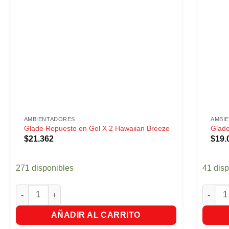
AMBIENTADORES
AMBI
Glade Repuesto en Gel X 2 Hawaiian Breeze
Glade
$
21.362
$
19.
271 disponibles
41 dis
Glade Repuesto en Gel X 2 Hawaiian Breeze cantidad
Glade A
AÑADIR AL CARRITO