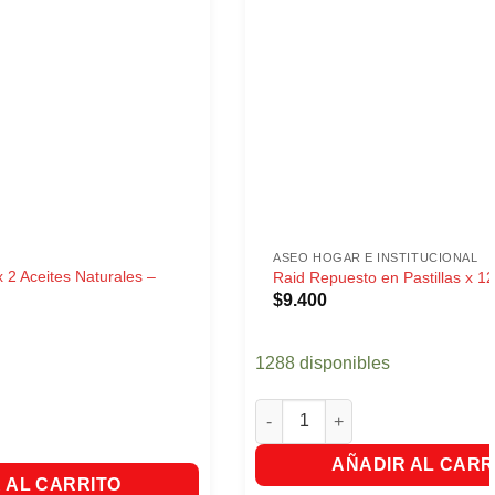
ASEO HOGAR E INSTITUCIONAL
 2 Aceites Naturales –
Raid Repuesto en Pastillas x 1
$
9.400
1288 disponibles
Raid Repuesto en Pastillas x 1
 Aceites Naturales - Hawaiian Breeze cantidad
AÑADIR AL CARR
 AL CARRITO