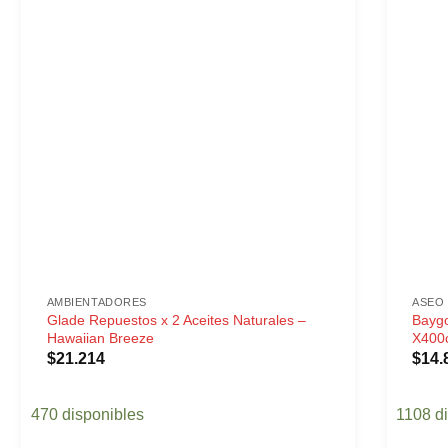
AMBIENTADORES
ASEO 
Glade Repuestos x 2 Aceites Naturales –
Baygo
Hawaiian Breeze
X400
$
21.214
$
14.
470 disponibles
1108 d