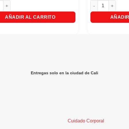
ntidad
Verde Mata Cucaracha & Chiripas X400cm cantidad
Raid Aparato + 1 R
AÑADIR AL CARRITO
AÑADIR
Entregas solo en la ciudad de Cali
Cuidado Corporal