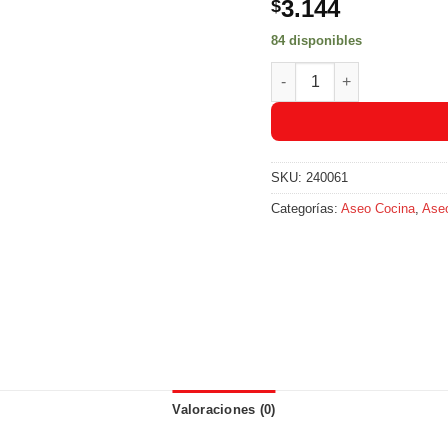
3.144
$
84 disponibles
Esponja Doble Uso Limpia
SKU:
240061
Categorías:
Aseo Cocina
,
Aseo
Valoraciones (0)