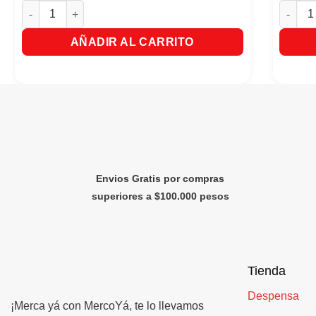
Glade Repuestos x 2 Aceites Naturales - Hawaiian Breeze ca
Baygon 
AÑADIR AL CARRITO
Envios Gratis por compras
superiores a $100.000 pesos
Tienda
Despensa
¡Merca yá con MercoYá, te lo llevamos