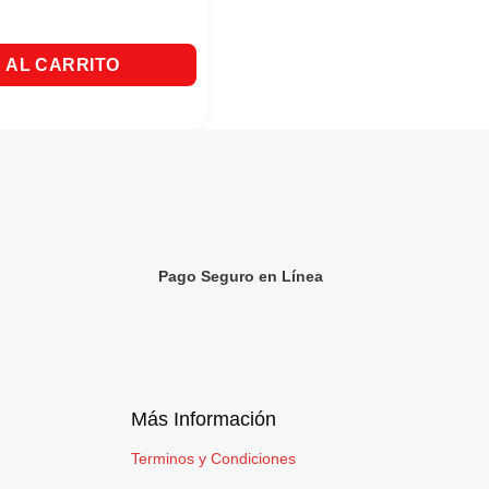
epuesto Liquido Electrico Contra Mosquitos y Zancudos x 32,9cm
 AL CARRITO
Pago Seguro en Línea
Más Información
Terminos y Condiciones