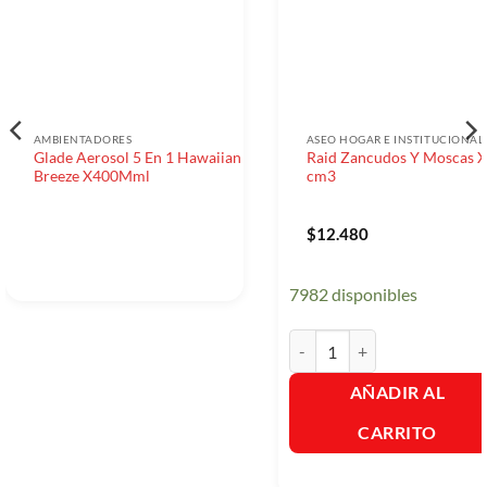
AMBIENTADORES
ASEO HOGAR E INSTITUCIONAL
Glade Aerosol 5 En 1 Hawaiian
Raid Zancudos Y Moscas X
Breeze X400Mml
cm3
$
12.480
7982 disponibles
Raid Zancudos Y Moscas X 2
AÑADIR AL
CARRITO