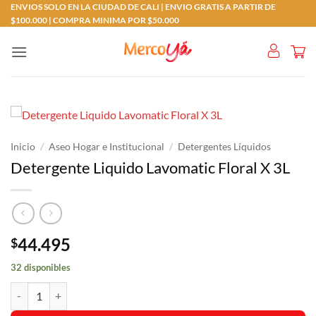
Saltar
ENVIOS SOLO EN LA CIUDAD DE CALI | ENVIO GRATIS A PARTIR DE
$100.000 | COMPRA MINIMA POR $50.000
al
contenido
Inicio
/
Aseo Hogar e Institucional
/
Detergentes Líquidos
Detergente Liquido Lavomatic Floral X 3L
44.495
$
32 disponibles
Detergente Liquido Lavomatic Floral X 3L cantidad