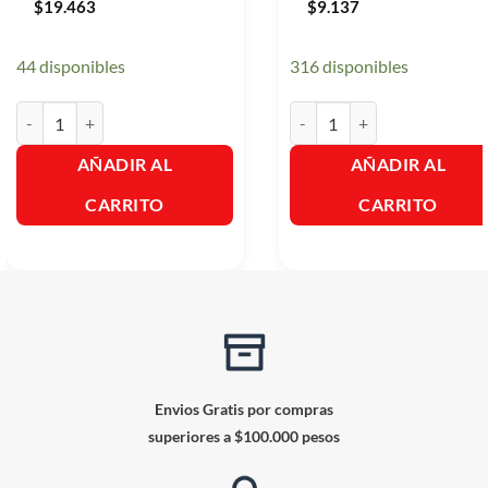
$
19.463
$
9.137
44 disponibles
316 disponibles
Instacrem Ligth X 450gr. cantidad
Aromaticas Hindu Manzana Mi
AÑADIR AL
AÑADIR AL
CARRITO
CARRITO
Envios Gratis por compras
superiores a $100.000 pesos