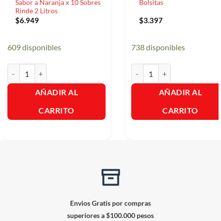
Sabor a Naranja x 10 Sobres
Bolsitas
Rinde 2 Litros
$
6.949
$
3.397
609 disponibles
738 disponibles
Fresco Boka Con Pulpa de Fruta Sabor a Naranja x 10 Sobres Rinde 2 
Aromaticas Hindu Toronjil 20
AÑADIR AL
AÑADIR AL
CARRITO
CARRITO
Envios Gratis por compras
superiores a $100.000 pesos