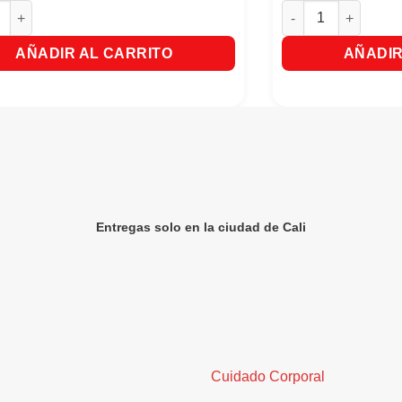
inde 2 Litros cantidad
a Frutiño Surtida x 4 Unds cantidad
Aromaticas Hindu M
AÑADIR AL CARRITO
AÑADIR
Entregas solo en la ciudad de Cali
Cuidado Corporal