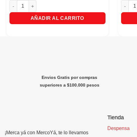
Fresco Boka Con Pulpa de Fruta Sabor a Fresa x 10 Sobres R
Gelatin
AÑADIR AL CARRITO
Envios Gratis por compras
superiores a $100.000 pesos
Tienda
Despensa
¡Merca yá con MercoYá, te lo llevamos