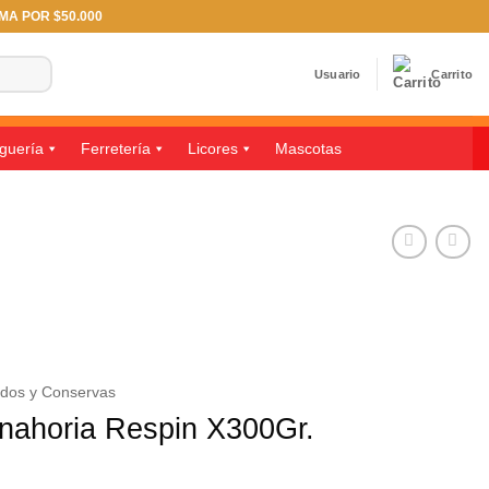
IMA POR $50.000
Usuario
Carrito
guería
Ferretería
Licores
Mascotas
ados y Conservas
nahoria Respin X300Gr.