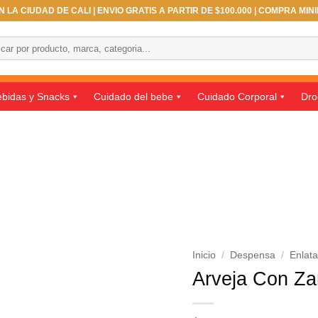
 LA CIUDAD DE CALI | ENVIO GRATIS A PARTIR DE $100.000 | COMPRA MIN
ar
bidas y Snacks
Cuidado del bebe
Cuidado Corporal
Dro
Inicio
/
Despensa
/
Enlat
Arveja Con Za