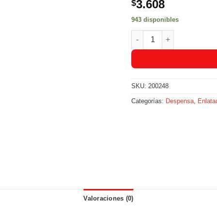
3.608
$
943 disponibles
Arveja Con Zanahoria Res
SKU:
200248
Categorías:
Despensa
,
Enlata
Valoraciones (0)