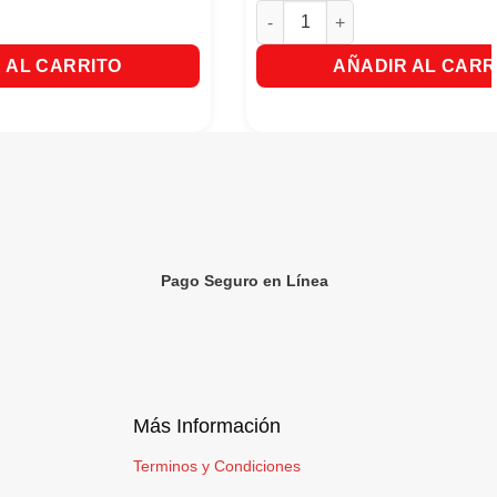
anzana X 50 Bolsitas cantidad
Aromaticas Hindu Anis 20 Bolsi
 AL CARRITO
AÑADIR AL CARR
Pago Seguro en Línea
Más Información
Terminos y Condiciones