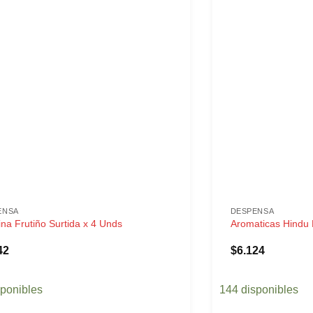
ENSA
DESPENSA
ina Frutiño Surtida x 4 Unds
Aromaticas Hindu 
42
$
6.124
sponibles
144 disponibles