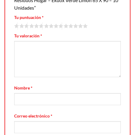
Residuos Hogar – Ekuox Verde Limon 65 X 90 – 10
Unidades”
Tu puntuación
*
Tu valoración
*
Nombre
*
Correo electrónico
*