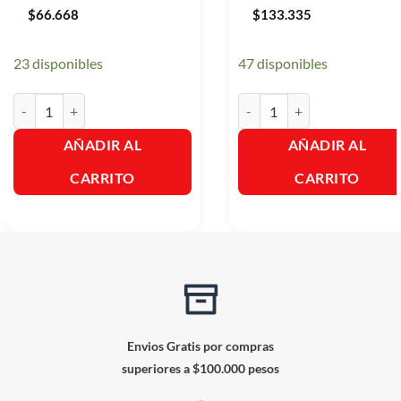
$
66.668
$
133.335
23 disponibles
47 disponibles
Q-ida Can Adulto- Bulto x 15Kg. cantidad
Q-ida Can Adulto - Bulto x 3
AÑADIR AL
AÑADIR AL
CARRITO
CARRITO
Envios Gratis por compras
superiores a $100.000 pesos