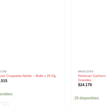
OTAS
MASCOTAS
Nutrecan Cachorr
can Croquetas Adulto – Bulto x 25 Kg.
Grandes.
.515
$
24.179
ponibles
29 disponibles
n Croquetas Adulto - Bulto x 25 Kg. cantidad