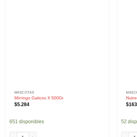
MASCOTAS
MASC
Mirringo Gaticos X 500Gr.
Nutre
$
5.284
$
163
651 disponibles
52 dis
Mirringo Gaticos X 500Gr. cantidad
Nutreca