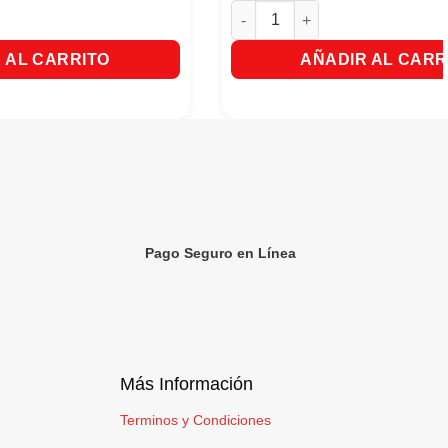
 2Kg Para Razas Medianas y Grandes. cantidad
Alimento Para Perro / Nutriss A
 AL CARRITO
AÑADIR AL CARR
Pago Seguro en Línea
Más Información
Terminos y Condiciones