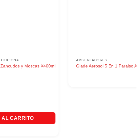
TITUCIONAL
AMBIENTADORES
n Zancudos y Moscas X400ml
Glade Aerosol 5 En 1 Paraiso 
 Zancudos y Moscas X400ml cantidad
 AL CARRITO