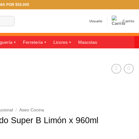
IMA POR $50.000
Usuario
Carrito
guería
Ferretería
Licores
Mascotas
ucional
/
Aseo Cocina
ido Super B Limón x 960ml