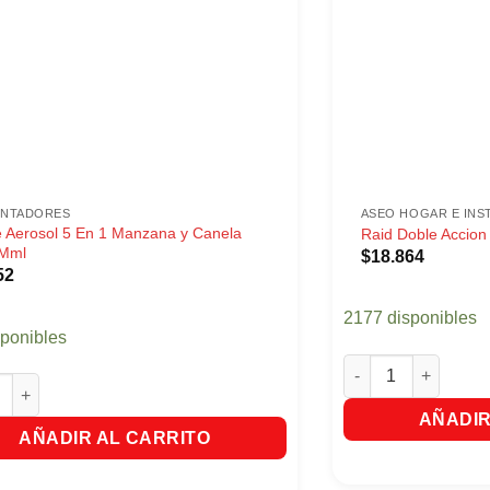
ENTADORES
ASEO HOGAR E INS
 Aerosol 5 En 1 Manzana y Canela
Raid Doble Accio
Mml
$
18.864
52
2177 disponibles
sponibles
Raid Doble Accion
erosol 5 En 1 Manzana y Canela X275Mml cantidad
AÑADIR
AÑADIR AL CARRITO