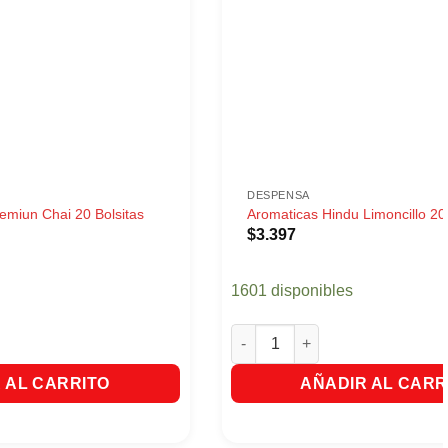
DESPENSA
emiun Chai 20 Bolsitas
Aromaticas Hindu Limoncillo 20 
$
3.397
1601 disponibles
miun Chai 20 Bolsitas cantidad
Aromaticas Hindu Limoncillo 20
 AL CARRITO
AÑADIR AL CARR