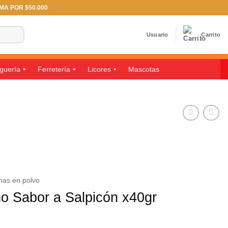
IMA POR $50.000
Usuario
Carrito
guería
Ferretería
Licores
Mascotas
nas en polvo
ño Sabor a Salpicón x40gr