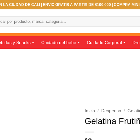
 LA CIUDAD DE CALI | ENVIO GRATIS A PARTIR DE $100.000 | COMPRA MIN
ar
bidas y Snacks
Cuidado del bebe
Cuidado Corporal
Dro
Inicio
/
Despensa
/
Gelati
Gelatina Fruti