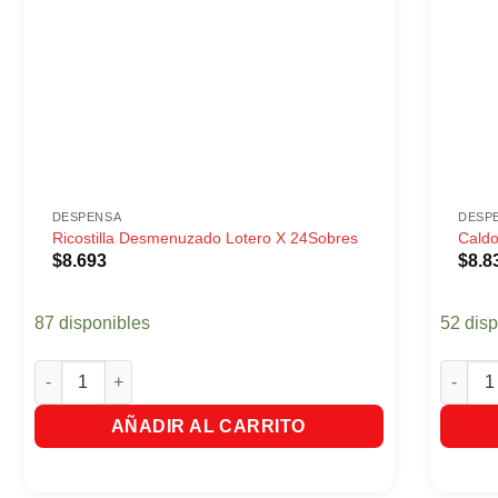
DESPENSA
DESP
Ricostilla Desmenuzado Lotero X 24Sobres
Caldo
$
8.693
$
8.8
87 disponibles
52 dis
Ricostilla Desmenuzado Lotero X 24Sobres cantidad
Caldo D
AÑADIR AL CARRITO