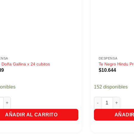
ENSA
DESPENSA
 Doña Gallina x 24 cubitos
Te Negro Hindu Pr
39
$
10.644
ponibles
152 disponibles
oña Gallina x 24 cubitos cantidad
Te Negro Hindu Pre
AÑADIR AL CARRITO
AÑADIR