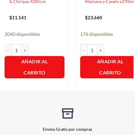
& Chiripas X285cm
Manzana y Canela x270ml
$
11.141
$
23.660
2040 disponibles
176 disponibles
Baygon Verde Mata Cucaracha & Chiripas X285cm cantidad
Glade Automatico Repuesto 
AÑADIR AL
AÑADIR AL
CARRITO
CARRITO
Envios Gratis por compras