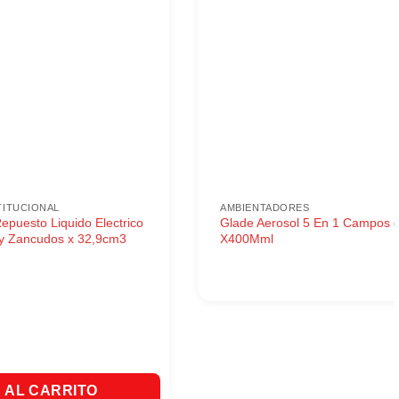
TITUCIONAL
AMBIENTADORES
epuesto Liquido Electrico
Glade Aerosol 5 En 1 Campos 
 y Zancudos x 32,9cm3
X400Mml
epuesto Liquido Electrico Contra Mosquitos y Zancudos x 32,9cm
 AL CARRITO