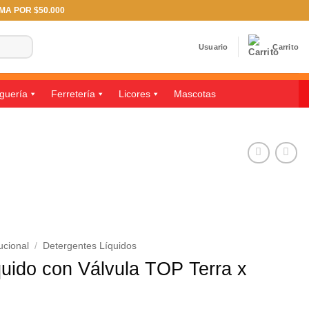
IMA POR $50.000
Usuario
Carrito
guería
Ferretería
Licores
Mascotas
ucional
/
Detergentes Líquidos
quido con Válvula TOP Terra x