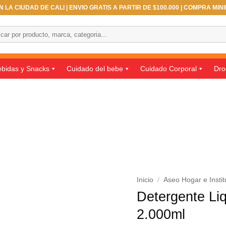
 LA CIUDAD DE CALI | ENVIO GRATIS A PARTIR DE $100.000 | COMPRA MIN
ar
bidas y Snacks
Cuidado del bebe
Cuidado Corporal
Dro
Inicio
/
Aseo Hogar e Instit
Detergente Li
2.000ml