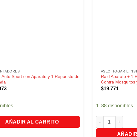
ENTADORES
ASEO HOGAR E INS
 Auto Sport con Aparato y 1 Repuesto de
Raid Aparato + 1 R
nda
Contra Mosquitos
973
$
19.771
nibles
1188 disponibles
Raid Aparato + 1 R
AÑADIR AL CARRITO
AÑADIR