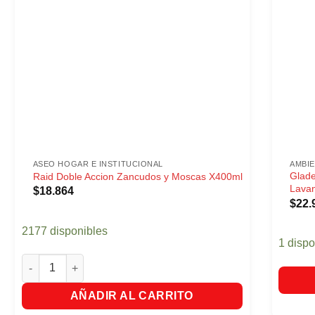
ASEO HOGAR E INSTITUCIONAL
AMBI
Glade
Raid Doble Accion Zancudos y Moscas X400ml
Lava
$
18.864
$
22.
2177 disponibles
1 dispo
Raid Doble Accion Zancudos y Moscas X400ml cantidad
AÑADIR AL CARRITO