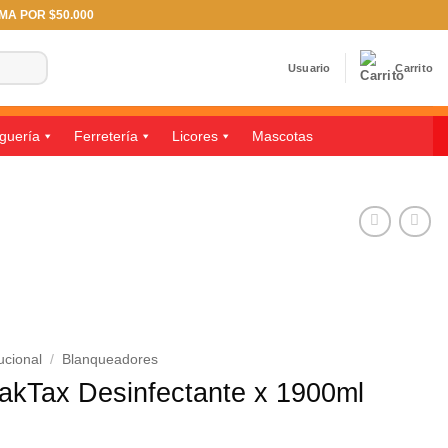
IMA POR $50.000
Usuario
Carrito
guería
Ferretería
Licores
Mascotas
ucional
/
Blanqueadores
akTax Desinfectante x 1900ml