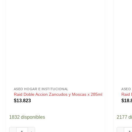
ASEO HOGAR E INSTITUCIONAL
ASEO 
Raid Doble Accion Zancudos y Moscas x 285ml
Raid 
$
13.823
$
18.
1832 disponibles
2177 d
Raid Doble Accion Zancudos y Moscas x 285ml cantidad
Raid D