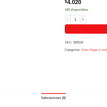
4.020
$
145 disponibles
Blanqueador TakTax Desin
SKU:
380034
Categorías:
Aseo Hogar e Insti
Valoraciones (0)