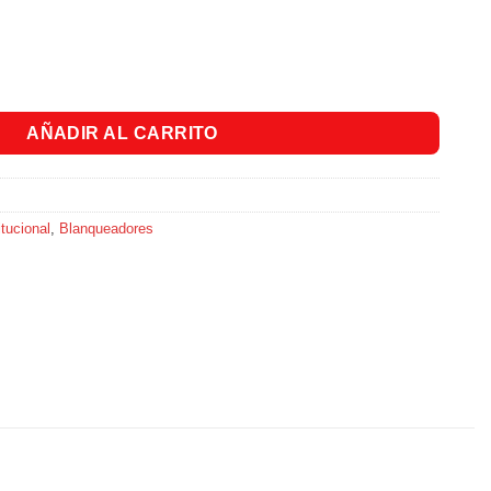
fectante x 1900ml cantidad
AÑADIR AL CARRITO
tucional
,
Blanqueadores