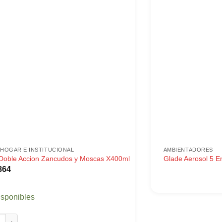
HOGAR E INSTITUCIONAL
AMBIENTADORES
Doble Accion Zancudos y Moscas X400ml
Glade Aerosol 5 E
864
isponibles
oble Accion Zancudos y Moscas X400ml cantidad