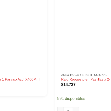
ASEO HOGAR E INSTITUCIONAL
n 1 Paraiso Azul X400Mml
Raid Repuesto en Pastillas x 2
$
14.737
891 disponibles
Raid Repuesto en Pastillas x 2