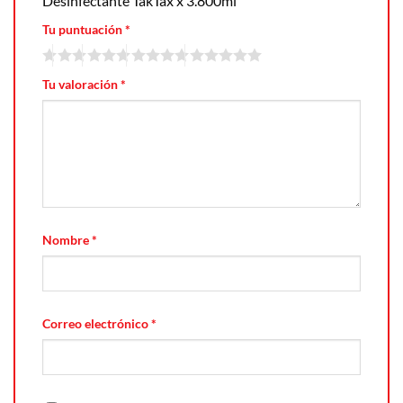
Desinfectante TakTax x 3.800ml”
Tu puntuación
*
Tu valoración
*
Nombre
*
Correo electrónico
*