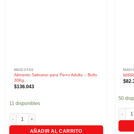
MASCOTAS
MASC
Alimento Sabueso para Perro Adulto – Bulto
MIRR
30Kg.
$
82.
$
136.043
50 dis
11 disponibles
MIRRIN
Alimento Sabueso para Perro Adulto - Bulto 30Kg. cantidad
AÑADIR AL CARRITO