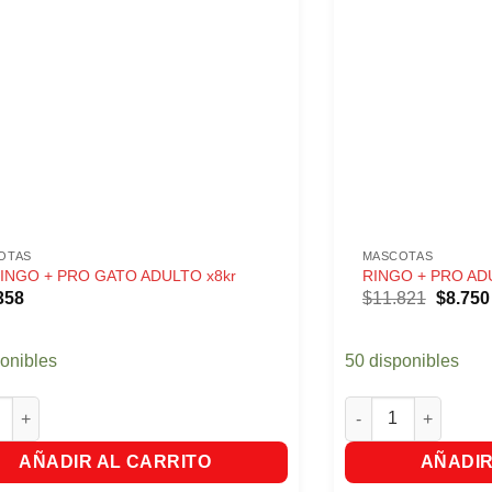
OTAS
MASCOTAS
INGO + PRO GATO ADULTO x8kr
RINGO + PRO ADU
El
358
$
11.821
$
8.750
precio
origina
era:
ponibles
50 disponibles
$11.82
GO + PRO GATO ADULTO x8kr cantidad
RINGO + PRO ADULT
AÑADIR AL CARRITO
AÑADIR