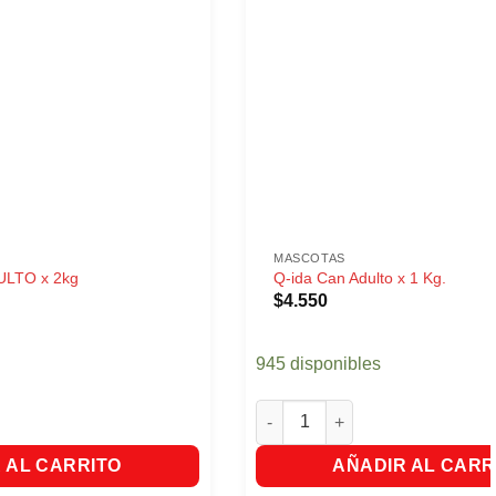
MASCOTAS
LTO x 2kg
Q-ida Can Adulto x 1 Kg.
El
$
4.550
precio
l
actual
es:
945 disponibles
1.
$8.750.
O x 2kg cantidad
Q-ida Can Adulto x 1 Kg. canti
 AL CARRITO
AÑADIR AL CARR