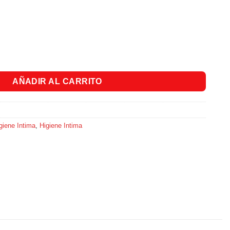
ee Ultradelgada X12 Und. cantidad
AÑADIR AL CARRITO
giene Intima
,
Higiene Intima