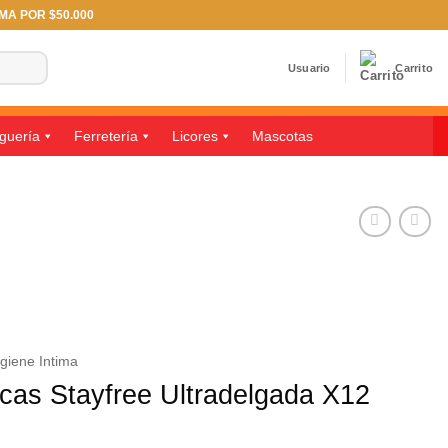
IMA POR $50.000
Usuario
Carrito
guería
Ferretería
Licores
Mascotas
igiene Intima
icas Stayfree Ultradelgada X12