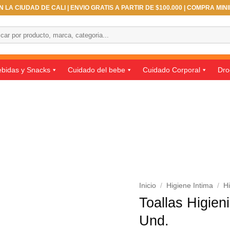
 LA CIUDAD DE CALI | ENVIO GRATIS A PARTIR DE $100.000 | COMPRA MIN
ar
bidas y Snacks
Cuidado del bebe
Cuidado Corporal
Dro
Inicio
/
Higiene Intima
/
H
Toallas Higien
Und.