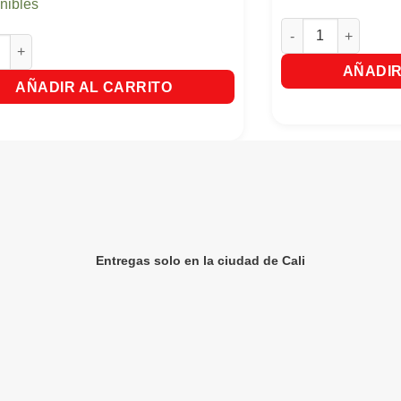
nibles
Desodorante Elizab
antidad
 Higienicas Stayfree Sin Alas x 12 Und. (Pague 7 Lleve 10) cantida
AÑADIR
AÑADIR AL CARRITO
Entregas solo en la ciudad de Cali