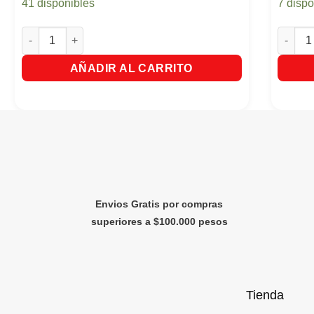
41 disponibles
7 dispo
Protector Carefree Con Perfume X 150 Unds Gratis 15 Unds c
Toallas
AÑADIR AL CARRITO
Envios Gratis por compras
superiores a $100.000 pesos
Tienda