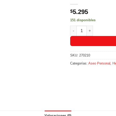
5.295
$
151 disponibles
Toallas Higienicas Stayfr
SKU:
270210
Categorías:
Aseo Personal
,
Hi
Valoraciones (0)