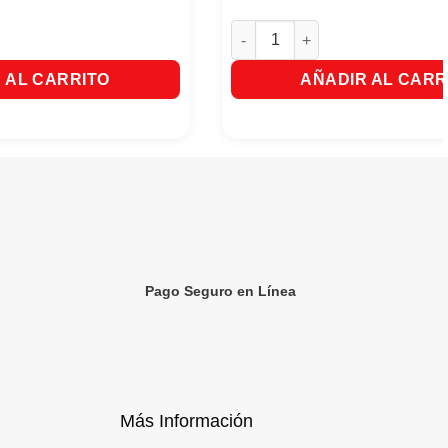
eth Arden Classic X30 Ml cantidad
Listerine Control Calculo/Sarro
d
 AL CARRITO
AÑADIR AL CARR
Pago Seguro en Línea
Más Información