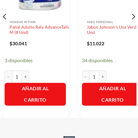
HIGIENE INTIMA
ASEO PERSONAL
Pañal Adulto Rely AdvanceTalla
Jabon Johnson’s Uva Verde
M (8 Und)
Und
$
30.041
$
11.022
3 disponibles
34 disponibles
Pañal Adulto Rely AdvanceTalla M (8 Und) cantidad
Jabon Johnson's Uva Verde X
AÑADIR AL
AÑADIR AL
CARRITO
CARRITO