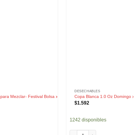
DESECHABLES
para Mezclar- Festival Bolsa x
Copa Blanca 1.0 Oz Domingo 
$
1.592
1242 disponibles
Copa Blanca 1.0 Oz Domingo x