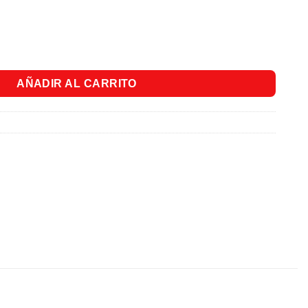
anco x 100 Unds. cantidad
AÑADIR AL CARRITO