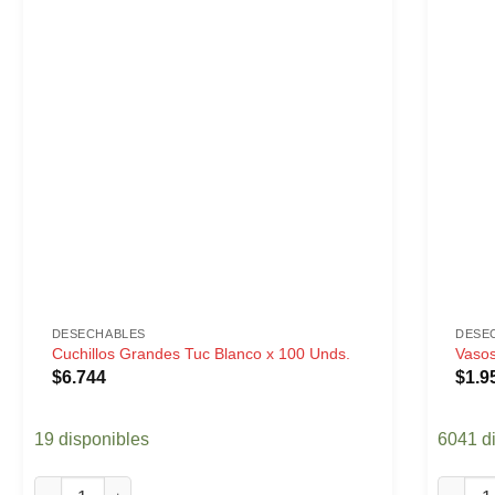
DESECHABLES
DESE
Cuchillos Grandes Tuc Blanco x 100 Unds.
Vasos
$
6.744
$
1.9
19 disponibles
6041 d
Cuchillos Grandes Tuc Blanco x 100 Unds. cantidad
Vasos P