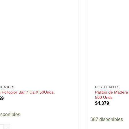
CHABLES
DESECHABLES
Palitos de Madera 
 Policolor Bar 7 Oz X 50Unds.
500 Unds
59
$
4.379
isponibles
387 disponibles
olicolor Bar 7 Oz X 50Unds. cantidad