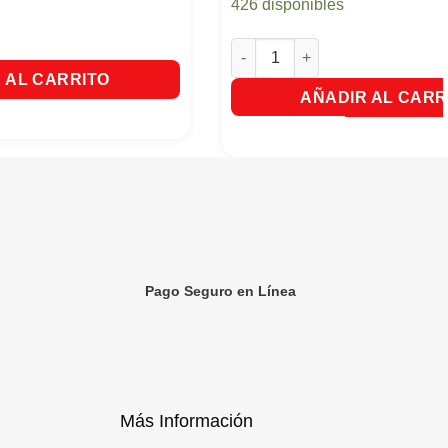
426 disponibles
ria Floral X70Gr. cantidad
Baygon Azul Mosquitos Y Mosc
 AL CARRITO
AÑADIR AL CARR
Pago Seguro en Línea
Más Información