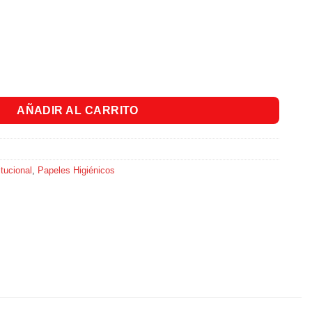
G Super Rollo x 15 Und cantidad
AÑADIR AL CARRITO
tucional
,
Papeles Higiénicos