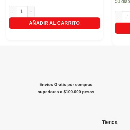
50 dis
Glade Repuesto en Gel X 2 Nectar de Flores cantidad
Glade 
AÑADIR AL CARRITO
Envios Gratis por compras
superiores a $100.000 pesos
Tienda