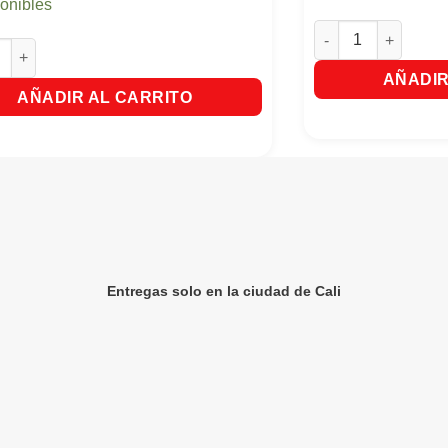
ponibles
Glade Gel Home Aleg
Aparato + Repuesto Campos De Lavanda X9Gr cantidad
AÑADIR
AÑADIR AL CARRITO
Entregas solo en la ciudad de Cali