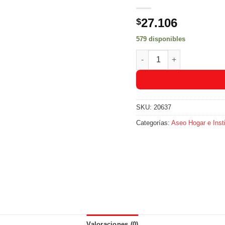
27.106
$
579 disponibles
Papel Higienico Rosal XX
SKU:
20637
Categorías:
Aseo Hogar e Insti
Valoraciones (0)