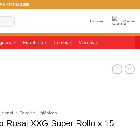
IMA POR $50.000
Usuario
Carrito
guería
Ferretería
Licores
Mascotas
ucional
/
Papeles Higiénicos
co Rosal XXG Super Rollo x 15