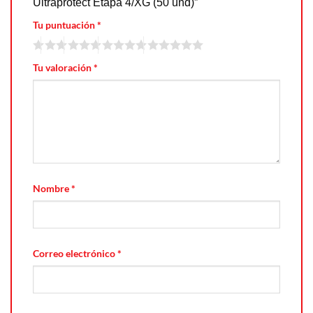
Ultraprotect Etapa 4/XG (50 und)”
Tu puntuación
*
Tu valoración
*
Nombre
*
Correo electrónico
*