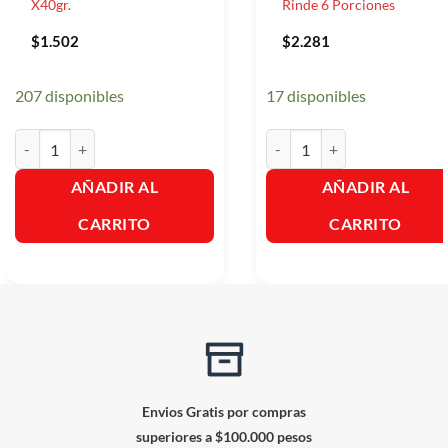
X40gr.
Rinde 6 Porciones
$
1.502
$
2.281
207 disponibles
17 disponibles
Gelatina Frutiño Frambruesa X40gr. cantidad
La Sopera Crema de Mazorca 
AÑADIR AL
AÑADIR AL
CARRITO
CARRITO
Envios Gratis por compras
superiores a $100.000 pesos