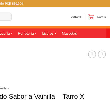
IMA POR $50.000
Usuario
Carrito
guería
Ferretería
Licores
Mascotas
mentos
do Sabor a Vainilla – Tarro X