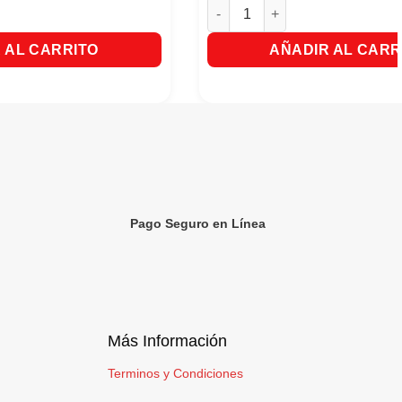
bor a Fresa - Tarro X 237ml cantidad
Ensure Advance Sabor a Vainill
 AL CARRITO
AÑADIR AL CARR
Pago Seguro en Línea
Más Información
Terminos y Condiciones