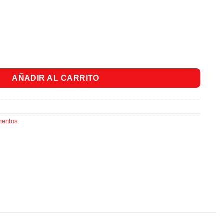
Vainilla - Tarro X 237ml cantidad
AÑADIR AL CARRITO
mentos