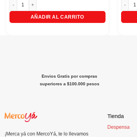
Ensure Liquido Sabor a Vainilla x 220ml cantidad
Cerebri
AÑADIR AL CARRITO
Envios Gratis por compras
superiores a $100.000 pesos
Tienda
Despensa
¡Merca yá con MercoYá, te lo llevamos