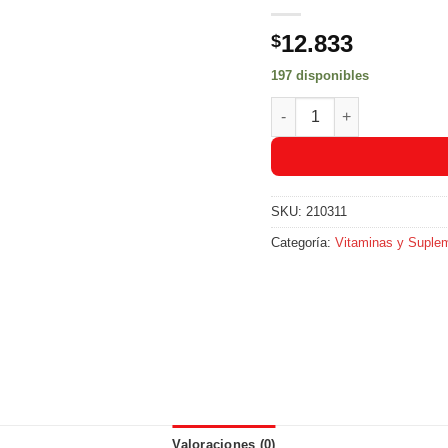
12.833
$
197 disponibles
Glucerna Liquido Sabor a 
SKU:
210311
Categoría:
Vitaminas y Suple
Valoraciones (0)