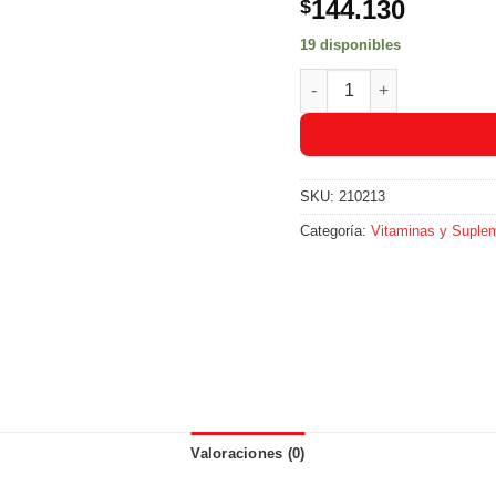
144.130
$
19 disponibles
Ensure Advance Sabor a F
SKU:
210213
Categoría:
Vitaminas y Suple
Valoraciones (0)