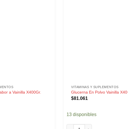
EMENTOS
VITAMINAS Y SUPLEMENTOS
bor a Vainilla X400Gr.
Glucerna En Polvo Vainilla X40
$
81.061
13 disponibles
r a Vainilla X400Gr. cantidad
Glucerna En Polvo Vainilla X400