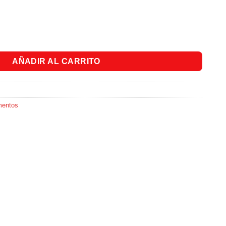
resa X850Gr. cantidad
AÑADIR AL CARRITO
mentos