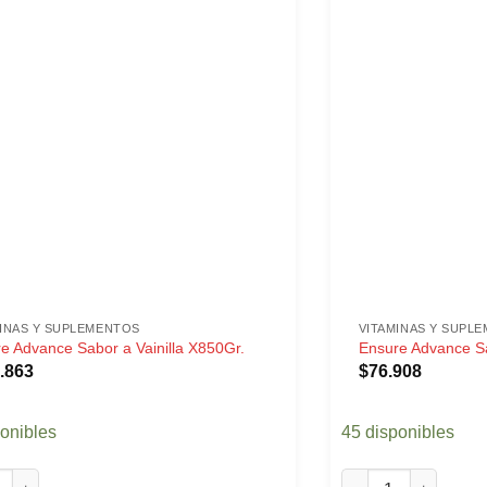
MINAS Y SUPLEMENTOS
VITAMINAS Y SUPL
e Advance Sabor a Vainilla X850Gr.
Ensure Advance Sa
.863
$
76.908
ponibles
45 disponibles
Advance Sabor a Vainilla X850Gr. cantidad
Ensure Advance Sabo