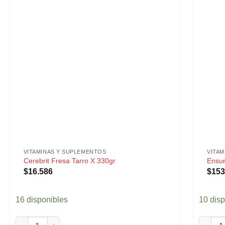
VITAMINAS Y SUPLEMENTOS
VITA
Cerebrit Fresa Tarro X 330gr
Ensur
$
16.586
$
153
16 disponibles
10 dis
Cerebrit Fresa Tarro X 330gr cantidad
Ensure 