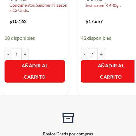
DESPENSA
DESPENSA
Condimentos Sasones Trisason
Instacrem X 430gr.
x 12 Unds.
$
10.162
$
17.657
20 disponibles
43 disponibles
Condimentos Sasones Trisason x 12 Unds. cantidad
Instacrem X 430gr. cantidad
AÑADIR AL
AÑADIR AL
CARRITO
CARRITO
Envios Gratis por compras