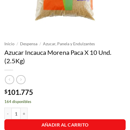
Inicio
/
Despensa
/
Azucar, Panela y Endulzantes
Azucar Incauca Morena Paca X 10 Und.
(2.5Kg)
101.775
$
164 disponibles
Azucar Incauca Morena Paca X 10 Und. (2.5Kg) cantidad
AÑADIR AL CARRITO