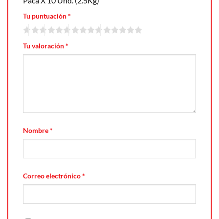
Paca X 10 Und. (2.5Kg)”
Tu puntuación
*
Tu valoración
*
Nombre
*
Correo electrónico
*