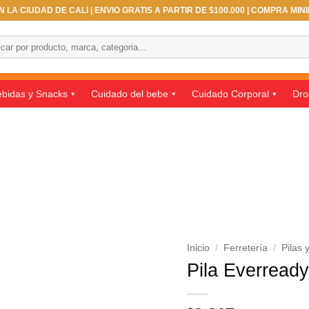
 LA CIUDAD DE CALI | ENVIO GRATIS A PARTIR DE $100.000 | COMPRA MIN
ar
bidas y Snacks
Cuidado del bebe
Cuidado Corporal
Dro
Inicio
/
Ferretería
/
Pilas 
Pila Everready