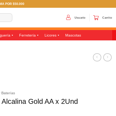
IMA POR $50.000
Usuario
Carrito
guería
Ferretería
Licores
Mascotas
y Baterías
 Alcalina Gold AA x 2Und