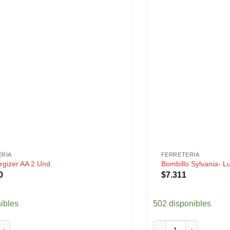
ERÍA
FERRETERÍA
rgizer AA 2 Und.
Bombillo Sylvania- 
0
$
7.311
ibles
502 disponibles
gizer AA 2 Und. cantidad
Bombillo Sylvania- L