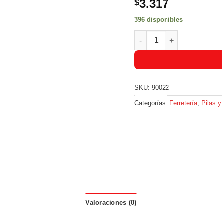
3.317
$
396 disponibles
Pila Everready Alcalina G
SKU:
90022
Categorías:
Ferretería
,
Pilas y
Valoraciones (0)