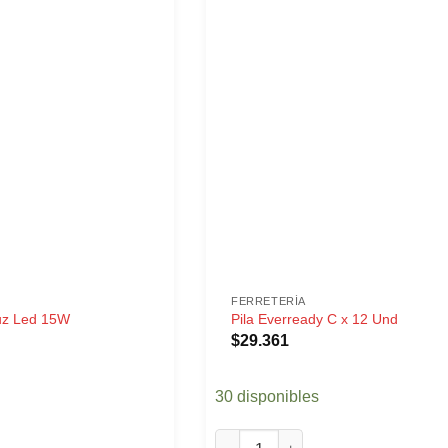
FERRETERÍA
Luz Led 15W
Pila Everready C x 12 Und
$
29.361
30 disponibles
uz Led 15W cantidad
Pila Everready C x 12 Und cantida