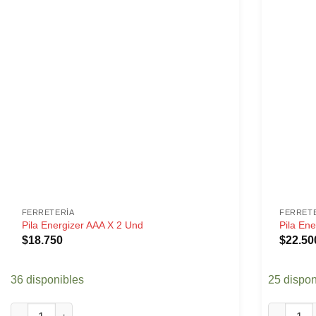
FERRETERÍA
FERRET
Pila Energizer AAA X 2 Und
Pila Ene
$
18.750
$
22.50
36 disponibles
25 dispon
Pila Energizer AAA X 2 Und cantidad
Pila Ener