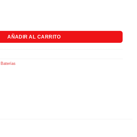
old AA x 2Und cantidad
AÑADIR AL CARRITO
 Baterías