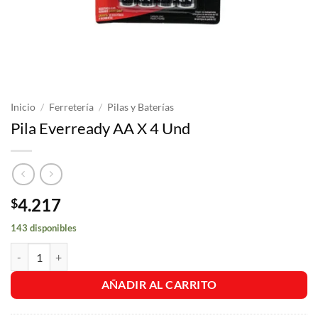
Inicio
/
Ferretería
/
Pilas y Baterías
Pila Everready AA X 4 Und
4.217
$
143 disponibles
Pila Everready AA X 4 Und cantidad
AÑADIR AL CARRITO