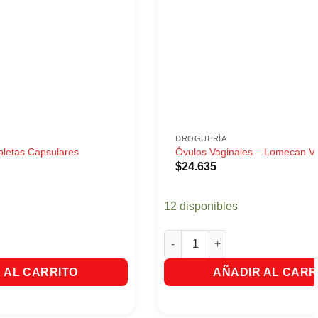
DROGUERÍA
bletas Capsulares
Óvulos Vaginales – Lomecan V
$
24.635
12 disponibles
letas Capsulares cantidad
Óvulos Vaginales - Lomecan V 
 AL CARRITO
AÑADIR AL CARR