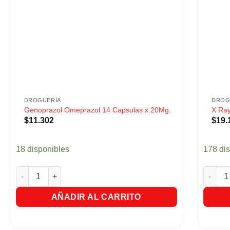
DROGUERÍA
DROG
Genoprazol Omeprazol 14 Capsulas x 20Mg.
X Ray
$
11.302
$
19.
18 disponibles
178 di
Genoprazol Omeprazol 14 Capsulas x 20Mg. cantidad
X Ray D
AÑADIR AL CARRITO