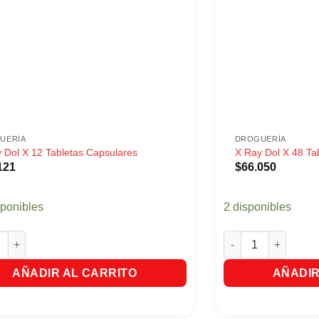
UERÍA
DROGUERÍA
 Dol X 12 Tabletas Capsulares
X Ray Dol X 48 Ta
121
$
66.050
sponibles
2 disponibles
ol X 12 Tabletas Capsulares cantidad
X Ray Dol X 48 Tab
AÑADIR AL CARRITO
AÑADIR