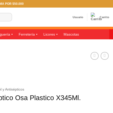
IMA POR $50.000
Usuario
Carrito
guería
Ferretería
Licores
Mascotas
l y Antisépticos
ptico Osa Plastico X345Ml.