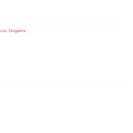
icos
,
Droguería