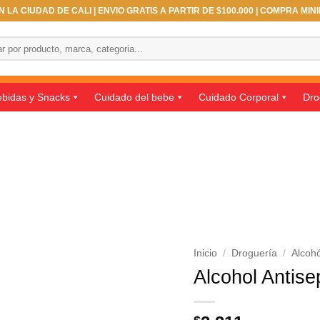
 LA CIUDAD DE CALI | ENVIO GRATIS A PARTIR DE $100.000 | COMPRA MIN
bidas y Snacks
Cuidado del bebe
Cuidado Corporal
Dro
Inicio
/
Droguería
/
Alcohó
Alcohol Antise