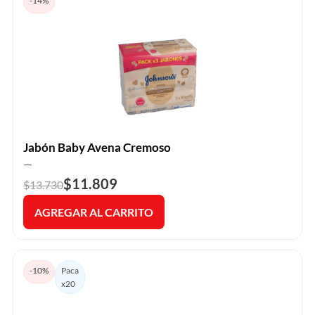
-14%
Jabón Baby Avena Cremoso
—
$11.809
$13.730
AGREGAR AL CARRITO
-10%
Paca
x20