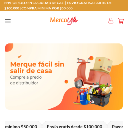
Saltar
ENVIOS SOLO EN LA CIUDAD DE CALI | ENVIO GRATIS A PARTIR DE
$100.000 | COMPRA MINIMA POR $50.000
al
contenido
do mínimo $50.000
Envío gratis desde $100.000
Pagos: t